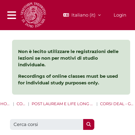
Vai al contenuto principale
Italiano ‎(it)‎
Login
Pannello laterale
Non è lecito utilizzare le registrazioni delle
lezioni se non per motivi di studio
individuale.
Recordings of online classes must be used
for individual study purposes only.
HOME
CORSI
POST LAUREAM E LIFE LONG LEARNING
CORSI DEAL - GLOBES
Cerca corsi
Cerca corsi