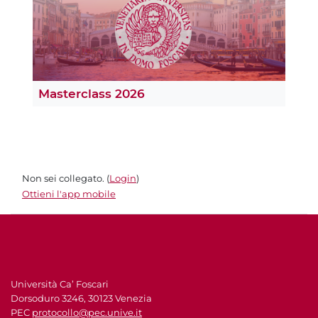
Masterclass 2026
Non sei collegato. (
Login
)
Ottieni l'app mobile
Università Ca’ Foscari
Dorsoduro 3246, 30123 Venezia
PEC
protocollo@pec.unive.it