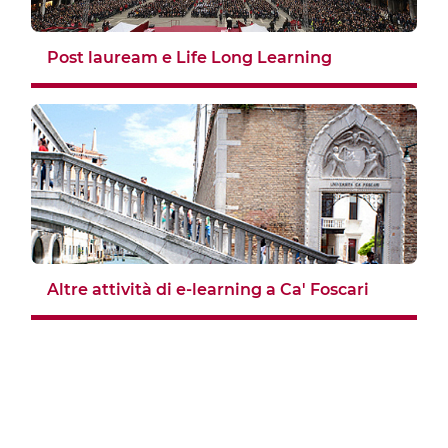
Post lauream e Life Long Learning
Altre attività di e-learning a Ca' Foscari
Blocchi
Blocchi
Blocchi
Blocchi