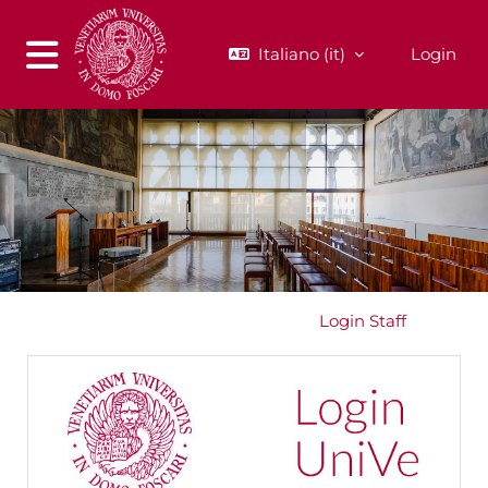
Vai al contenuto principale
Italiano ‎(it)‎
Login
Pannello laterale
Login Unive
Login Staff