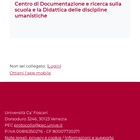
Centro di Documentazione e ricerca sulla
scuola e la Didattica delle discipline
umanistiche
Non sei collegato. (
Login
)
Ottieni l'app mobile
Università Ca’ Foscari
Dorsoduro 3246, 30123 Venezia
PEC
protocollo@pec.unive.it
P.IVA 00816350276 - CF 80007720271
Note legali, privacy e cookie
/
Informazioni e supporto