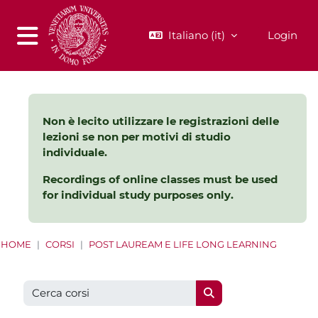
Vai al contenuto principale
Italiano ‎(it)‎
Login
Pannello laterale
Non è lecito utilizzare le registrazioni delle
lezioni se non per motivi di studio
individuale.
Recordings of online classes must be used
for individual study purposes only.
HOME
CORSI
POST LAUREAM E LIFE LONG LEARNING
Cerca corsi
Cerca corsi