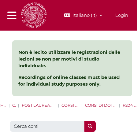
Vai al contenuto principale
Italiano ‎(it)‎
Login
Pannello laterale
Non è lecito utilizzare le registrazioni delle
lezioni se non per motivi di studio
individuale.
Recordings of online classes must be used
for individual study purposes only.
HOME
CORSI
POST LAUREAM E LIFE LONG LEARNING
CORSI DI DOTTORATO
CORSI DI DOTTORATO A.A. 2023 - 2024
R204 - ECONOMIA
Cerca corsi
Cerca corsi