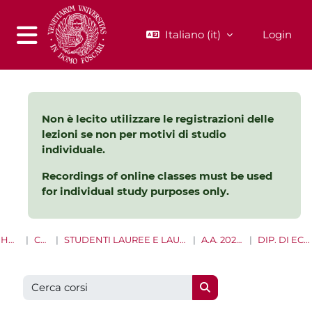
Vai al contenuto principale
Italiano ‎(it)‎
Login
Pannello laterale
Non è lecito utilizzare le registrazioni delle
lezioni se non per motivi di studio
individuale.
Recordings of online classes must be used
for individual study purposes only.
HOME
CORSI
STUDENTI LAUREE E LAUREE MAGISTRALI
A.A. 2022 - 2023
DIP. DI ECONOMIA
Cerca corsi
Cerca corsi