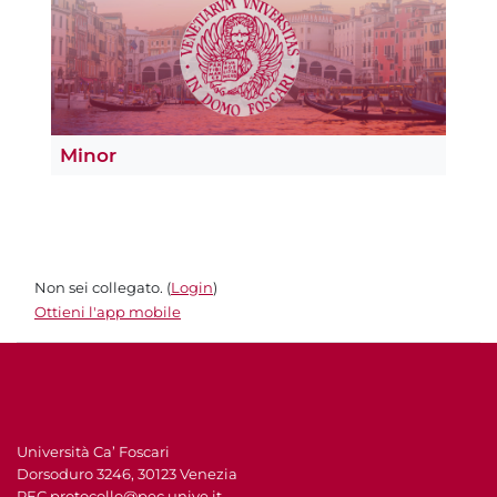
Minor
Non sei collegato. (
Login
)
Ottieni l'app mobile
Università Ca’ Foscari
Dorsoduro 3246, 30123 Venezia
PEC
protocollo@pec.unive.it