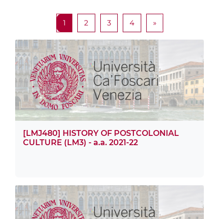
Pagina 1
Pagina 2
Pagina 3
Pagina 4
Pagina successiv
1
2
3
4
»
[LMJ480] HISTORY OF POSTCOLONIAL
CULTURE (LM3) - a.a. 2021-22