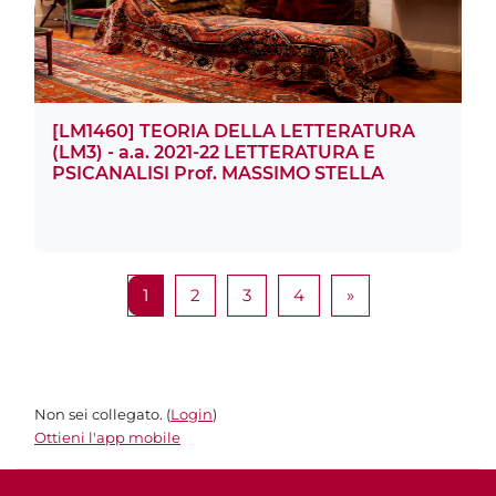
[LM1460] TEORIA DELLA LETTERATURA
(LM3) - a.a. 2021-22 LETTERATURA E
PSICANALISI Prof. MASSIMO STELLA
Pagina 1
Pagina 2
Pagina 3
Pagina 4
Pagina successiv
1
2
3
4
»
Non sei collegato. (
Login
)
Ottieni l'app mobile