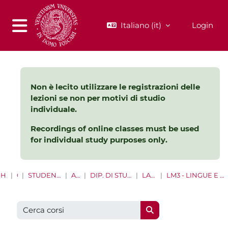
Vai al contenuto principale
Italiano ‎(it)‎
Login
Pannello laterale
Non è lecito utilizzare le registrazioni delle
lezioni se non per motivi di studio
individuale.
Recordings of online classes must be used
for individual study purposes only.
HOME
CORSI
STUDENTI LAUREE E LAUREE MAGISTRALI
A.A. 2021 - 2022
DIP. DI STUDI LINGUISTICI E CULTURALI COMPARATI
LAUREE MAGISTRALI
LM3 - LINGUE E LETTERATURE EUROPEE, AMERICANE E POSTCOLONIALI
Cerca corsi
Cerca corsi