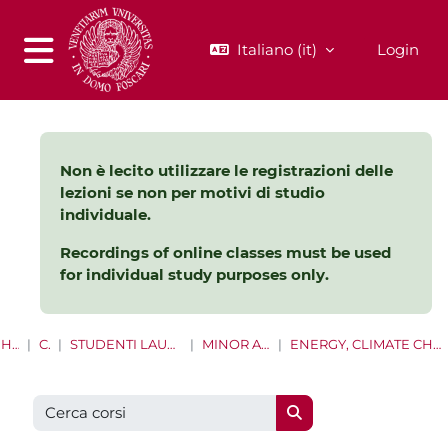
Vai al contenuto principale
Italiano ‎(it)‎
Login
Pannello laterale
Non è lecito utilizzare le registrazioni delle
lezioni se non per motivi di studio
individuale.
Recordings of online classes must be used
for individual study purposes only.
HOME
CORSI
STUDENTI LAUREE E LAUREE MAGISTRALI
MINOR ANNI PRECEDENTI
ENERGY, CLIMATE CHANGE AND ENVIRONMENTAL RISKS
Cerca corsi
Cerca corsi