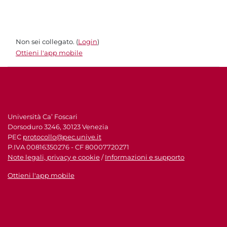
Non sei collegato. (
Login
)
Ottieni l'app mobile
Università Ca’ Foscari
Dorsoduro 3246, 30123 Venezia
PEC
protocollo@pec.unive.it
P.IVA 00816350276 - CF 80007720271
Note legali, privacy e cookie
/
Informazioni e supporto
Ottieni l'app mobile