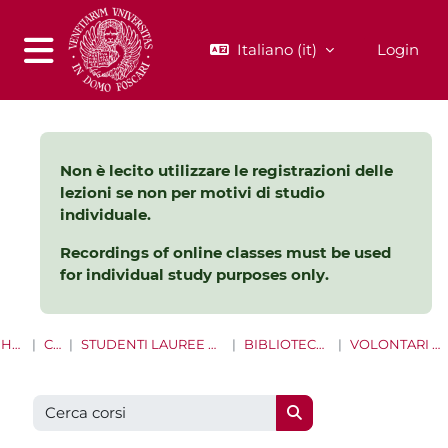
Vai al contenuto principale
Italiano ‎(it)‎
Login
Pannello laterale
Non è lecito utilizzare le registrazioni delle
lezioni se non per motivi di studio
individuale.
Recordings of online classes must be used
for individual study purposes only.
HOME
CORSI
STUDENTI LAUREE E LAUREE MAGISTRALI
BIBLIOTECHE DI ATENEO
VOLONTARI SERVIZIO CIVILE
Cerca corsi
Cerca corsi