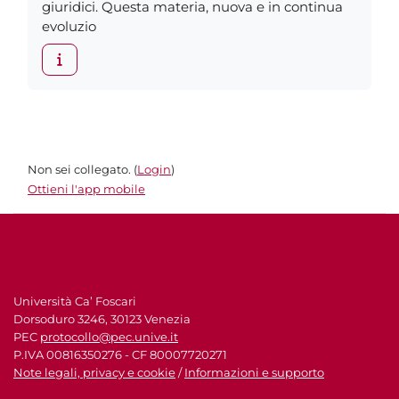
giuridici. Questa materia, nuova e in continua
evoluzio
Non sei collegato. (
Login
)
Ottieni l'app mobile
Università Ca’ Foscari
Dorsoduro 3246, 30123 Venezia
PEC
protocollo@pec.unive.it
P.IVA 00816350276 - CF 80007720271
Note legali, privacy e cookie
/
Informazioni e supporto