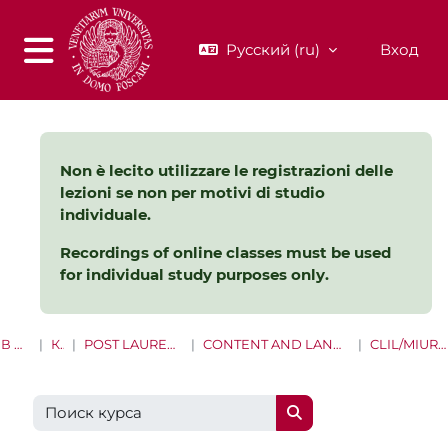
Перейти к основному содержанию
Русский ‎(ru)‎
Вход
Боковая панель
Non è lecito utilizzare le registrazioni delle
lezioni se non per motivi di studio
individuale.
Recordings of online classes must be used
for individual study purposes only.
В НАЧАЛО
КУРСЫ
POST LAUREAM E LIFE LONG LEARNING
CONTENT AND LANGUAGE INTEGRATED LEARNING (CLIL)
CLIL/MIUR 20 CFU 2018 VENETO
Поиск курса
Поиск курса