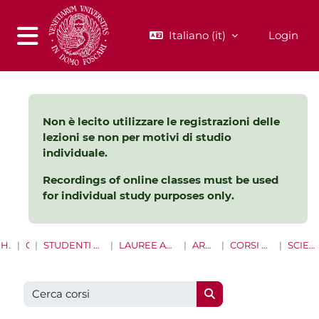
Vai al contenuto principale
Italiano ‎(it)‎
Login
Pannello laterale
Non è lecito utilizzare le registrazioni delle
lezioni se non per motivi di studio
individuale.
Recordings of online classes must be used
for individual study purposes only.
HOME
CORSI
STUDENTI LAUREE E LAUREE MAGISTRALI
LAUREE ANNI ACCADEMICI PRECEDENTI
AREA UMANISTICA
CORSI DI LAUREA MAGISTRALE
SCIENZE FILOSOFICHE
Cerca corsi
Cerca corsi