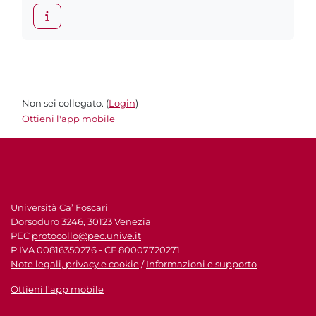
Non sei collegato. (
Login
)
Ottieni l'app mobile
Università Ca’ Foscari
Dorsoduro 3246, 30123 Venezia
PEC
protocollo@pec.unive.it
P.IVA 00816350276 - CF 80007720271
Note legali, privacy e cookie
/
Informazioni e supporto
Ottieni l'app mobile