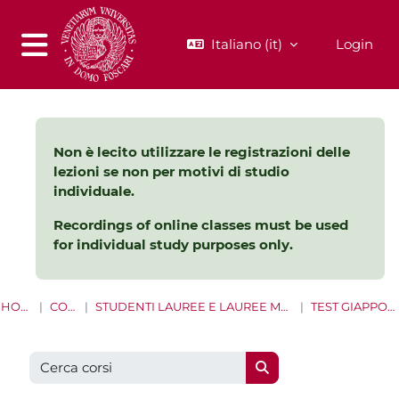
Vai al contenuto principale
Italiano ‎(it)‎
Login
Pannello laterale
Non è lecito utilizzare le registrazioni delle
lezioni se non per motivi di studio
individuale.
Recordings of online classes must be used
for individual study purposes only.
HOME
CORSI
STUDENTI LAUREE E LAUREE MAGISTRALI
TEST GIAPPONESE
Cerca corsi
Cerca corsi