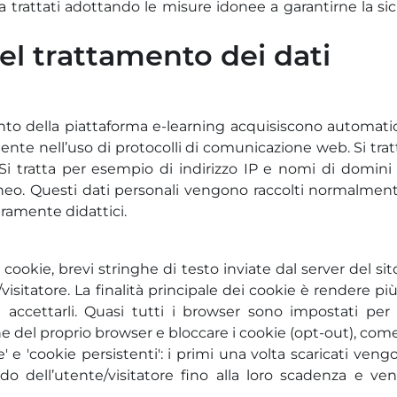
sa trattati adottando le misure idonee a garantirne la sic
del trattamento dei dati
ento della piattaforma e-learning acquisiscono automat
nte nell’uso di protocolli di comunicazione web. Si tratta
. Si tratta per esempio di indirizzo IP e nomi di domini 
neo. Questi dati personali vengono raccolti normalmente 
uramente didattici.
i cookie, brevi stringhe di testo inviate dal server del 
itatore. La finalità principale dei cookie è rendere più f
accettarli. Quasi tutti i browser sono impostati per a
el proprio browser e bloccare i cookie (opt-out), come 
' e 'cookie persistenti': i primi una volta scaricati veng
 dell’utente/visitatore fino alla loro scadenza e veng