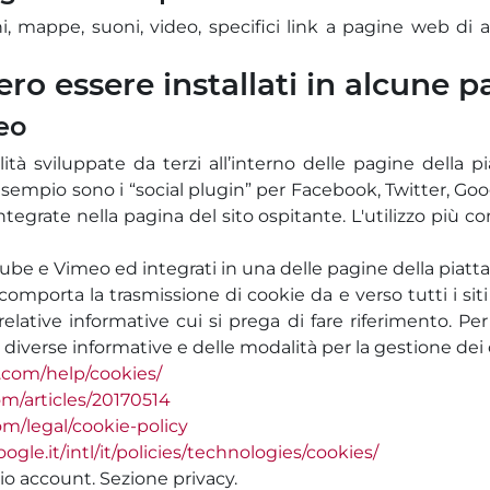
i, mappe, suoni, video, specifici link a pagine web di al
ro essere installati in alcune p
eo
lità sviluppate da terzi all’interno delle pagine della
empio sono i “social plugin” per Facebook, Twitter, Google
tegrate nella pagina del sito ospitante. L'utilizzo più co
be e Vimeo ed integrati in una delle pagine della piatta
omporta la trasmissione di cookie da e verso tutti i siti 
e relative informative cui si prega di fare riferimento. 
le diverse informative e delle modalità per la gestione dei
.com/help/cookies/
om/articles/20170514
om/legal/cookie-policy
gle.it/intl/it/policies/technologies/cookies/
io account. Sezione privacy.