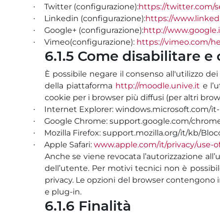
Twitter (configurazione):
https://twitter.com/s
·
Linkedin (configurazione):
https://www.linked
·
Google+ (configurazione):
http://www.google.i
·
Vimeo(configurazione):
https://vimeo.com/he
·
6.1.5 Come disabilitare e 
È possibile negare il consenso all'utilizzo d
della piattaforma
http://moodle.unive.it
e l’u
cookie per i browser più diffusi (per altri b
Internet Explorer: windows.microsoft.com/it
·
Google Chrome: support.google.com/chrome
·
Mozilla Firefox: support.mozilla.org/it/kb/
·
Apple Safari:
www.apple.com/it/privacy/use-of
·
Anche se viene revocata l’autorizzazione all’u
dell’utente. Per motivi tecnici non è possibil
privacy. Le opzioni del browser contengono infa
e plug-in.
6.1.6 Finalità