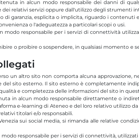
 ritenuta in alcun modo responsabile dei danni di qual
dei relativi servizi oppure dall'utilizzo degli strumenti int
o di garanzia, esplicita o implicita, riguardo i contenuti 
la convenienza o l'adeguatezza a particolari scopi o usi.
un modo responsabile per i servizi di connettività utilizz
di inibire o proibire o sospendere, in qualsiasi momento e se
ollegati
erso un altro sito non comporta alcuna approvazione, nea
ione del sito esterno. Il sito esterno è completamente in
 qualità e completezza delle informazioni del sito in ques
tenuta in alcun modo responsabile direttamente o indire
ttaforma e-learning di Ateneo e del loro relativo utilizzo d
elativi titolari e/o responsabili.
Venezia sui social media, si rimanda alle relative condizio
n modo responsabile per i servizi di connettività, utilizzat