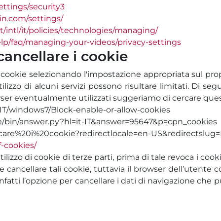
ettings/security3
in.com/settings/
t/intl/it/policies/technologies/managing/
lp/faq/managing-your-videos/privacy-settings
cancellare i cookie
ei cookie selezionando l'impostazione appropriata sul prop
tilizzo di alcuni servizi possono risultare limitati. Di s
rowser eventualmente utilizzati suggeriamo di cercare ques
-IT/windows7/Block-enable-or-allow-cookies
/bin/answer.py?hl=it-IT&answer=95647&p=cpn_cookies
Bloccare%20i%20cookie?redirectlocale=en-US&redirectslug
-cookies/
tilizzo di cookie di terze parti, prima di tale revoca i c
e cancellare tali cookie, tuttavia il browser dell’utente 
tti l’opzione per cancellare i dati di navigazione che può 