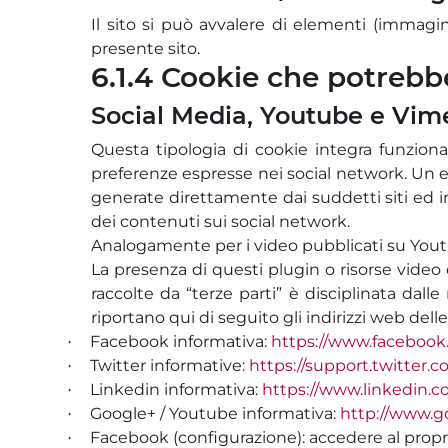
Il sito si può avvalere di elementi (immagin
presente sito.
6.1.4 Cookie che potrebbe
Social Media, Youtube e Vim
Questa tipologia di cookie integra funziona
preferenze espresse nei social network. Un es
generate direttamente dai suddetti siti ed in
dei contenuti sui social network.
Analogamente per i video pubblicati su Youtu
La presenza di questi plugin o risorse video c
raccolte da “terze parti” è disciplinata dall
riportano qui di seguito gli indirizzi web del
Facebook informativa:
https://www.facebook
·
Twitter informative:
https://support.twitter.c
·
Linkedin informativa:
https://www.linkedin.c
·
Google+ / Youtube informativa:
http://www.goo
·
Facebook (configurazione): accedere al propr
·