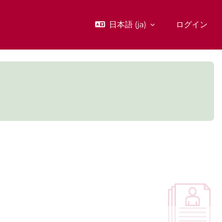
日本語 ‎(ja)‎
ログイン