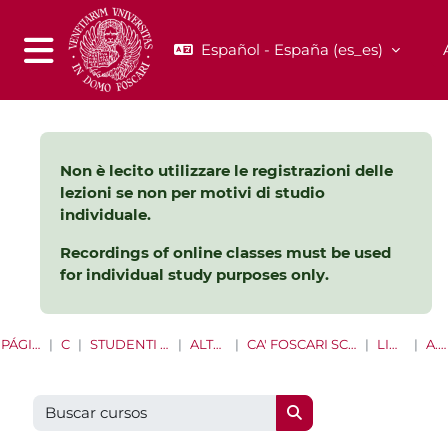
Salta al contenido principal
Español - España ‎(es_es)‎
Panel lateral
Non è lecito utilizzare le registrazioni delle
lezioni se non per motivi di studio
individuale.
Recordings of online classes must be used
for individual study purposes only.
PÁGINA PRINCIPAL
CURSOS
STUDENTI LAUREE E LAUREE MAGISTRALI
ALTRE OPPORTUNITÀ
CA' FOSCARI SCHOOL FOR INTERNATIONAL EDUCATION
LINGUA ITALIANA
A.A. 2022/2023
Buscar cursos
Buscar cursos