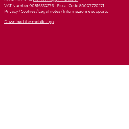
VAT Number 00816350276 - Fiscal Code 80007720271
Privacy / Cookies / Legal notes
/
Informazioni e supporto
Download the mobile app