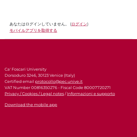
あなたはログインしていません。 (
ログイン
)
モバイルアプリを取得する
Ca' Foscari University
Dorsoduro 3246, 30123 Venice (Italy)
Certified email
protocollo@pec.unive.it
VAT Number 00816350276 - Fiscal Code 80007720271
Privacy / Cookies / Legal notes
/
Informazioni e supporto
Download the mobile app