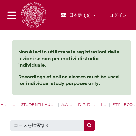
メインコンテンツへスキップする
日本語 ‎(ja)‎
ログイン
サイドパネル
Non è lecito utilizzare le registrazioni delle
lezioni se non per motivi di studio
individuale.
Recordings of online classes must be used
for individual study purposes only.
HOME
コース
STUDENTI LAUREE E LAUREE MAGISTRALI
A.A. 2022 - 2023
DIP. DI MANAGEMENT
LAUREE
ET11 - ECONOMIA AZIENDALE
コースを検索する
コースを検索する