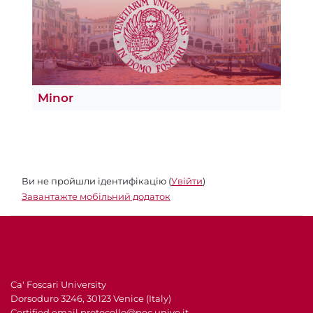
Minor
Ви не пройшли ідентифікацію (
Увійти
)
Завантажте мобільний додаток
Ca' Foscari University
Dorsoduro 3246, 30123 Venice (Italy)
Certified email
protocollo@pec.unive.it