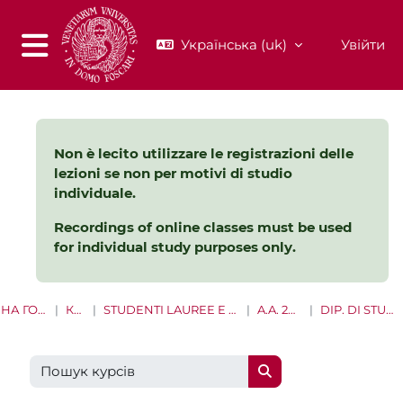
Перейти до головного вмісту
Українська ‎(uk)‎
Увійти
Бокова панель
Non è lecito utilizzare le registrazioni delle
lezioni se non per motivi di studio
individuale.
Recordings of online classes must be used
for individual study purposes only.
НА ГОЛОВНУ
КУРСИ
STUDENTI LAUREE E LAUREE MAGISTRALI
A.A. 2022 - 2023
DIP. DI STUDI UMANISTICI
Пошук курсів
Пошук курсів