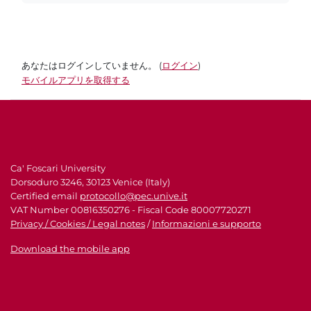
あなたはログインしていません。 (
ログイン
)
モバイルアプリを取得する
Ca' Foscari University
Dorsoduro 3246, 30123 Venice (Italy)
Certified email
protocollo@pec.unive.it
VAT Number 00816350276 - Fiscal Code 80007720271
Privacy / Cookies / Legal notes
/
Informazioni e supporto
Download the mobile app