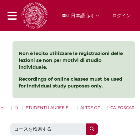
メインコンテンツへスキップする
日本語 ‎(ja)‎
ログイン
サイドパネル
Non è lecito utilizzare le registrazioni delle
lezioni se non per motivi di studio
individuale.
Recordings of online classes must be used
for individual study purposes only.
HOME
コース
STUDENTI LAUREE E LAUREE MAGISTRALI
ALTRE OPPORTUNITÀ
CA' FOSCARI SOSTENIBILE
コースを検索する
コースを検索する