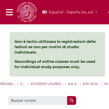
Salta al contenido principal
Español - España ‎(es_es)‎
Panel lateral
Non è lecito utilizzare le registrazioni delle
lezioni se non per motivi di studio
individuale.
Recordings of online classes must be used
for individual study purposes only.
PÁGINA PRINCIPAL
CURSOS
STUDENTI LAUREE E LAUREE MAGISTRALI
A.A. 2021 - 2022
DIP. DI MANAGEMENT
MINO
Buscar cursos
Buscar cursos