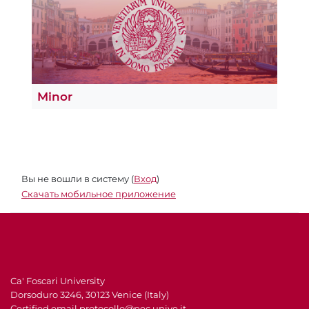
Minor
Вы не вошли в систему (
Вход
)
Скачать мобильное приложение
Ca' Foscari University
Dorsoduro 3246, 30123 Venice (Italy)
Certified email
protocollo@pec.unive.it