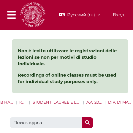
Перейти к основному содержанию
Русский ‎(ru)‎
Вход
Боковая панель
Non è lecito utilizzare le registrazioni delle
lezioni se non per motivi di studio
individuale.
Recordings of online classes must be used
for individual study purposes only.
В НАЧАЛО
КУРСЫ
STUDENTI LAUREE E LAUREE MAGISTRALI
A.A. 2021 - 2022
DIP. DI MANAGEMENT
Поиск курса
Поиск курса