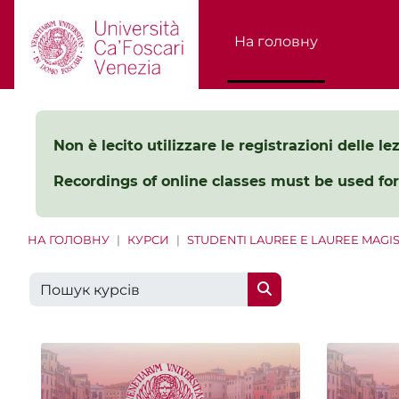
Перейти до головного вмісту
На головну
Non è lecito utilizzare le registrazioni delle l
Recordings of online classes must be used for
НА ГОЛОВНУ
КУРСИ
STUDENTI LAUREE E LAUREE MAGIS
Пошук курсів
Пошук курсів