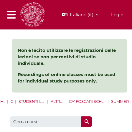
Vai al contenuto principale
Italiano ‎(it)‎
Login
Pannello laterale
Non è lecito utilizzare le registrazioni delle
lezioni se non per motivi di studio
individuale.
Recordings of online classes must be used
for individual study purposes only.
HOME
CORSI
STUDENTI LAUREE E LAUREE MAGISTRALI
ALTRE OPPORTUNITÀ
CA' FOSCARI SCHOOL FOR INTERNATIONAL EDUCATION
SUMMER AND WINTER SCHOOLS
Cerca corsi
Cerca corsi