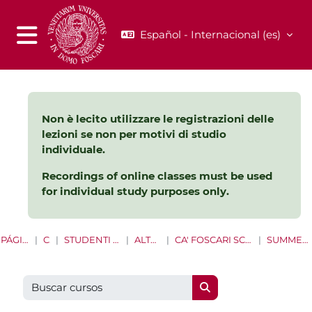
Salta al contenido principal
Español - Internacional ‎(es)‎
Panel lateral
Non è lecito utilizzare le registrazioni delle
lezioni se non per motivi di studio
individuale.
Recordings of online classes must be used
for individual study purposes only.
PÁGINA PRINCIPAL
CURSOS
STUDENTI LAUREE E LAUREE MAGISTRALI
ALTRE OPPORTUNITÀ
CA' FOSCARI SCHOOL FOR INTERNATIONAL EDUCATION
SUMMER AND WINTER SCHOOLS
Buscar cursos
Buscar cursos