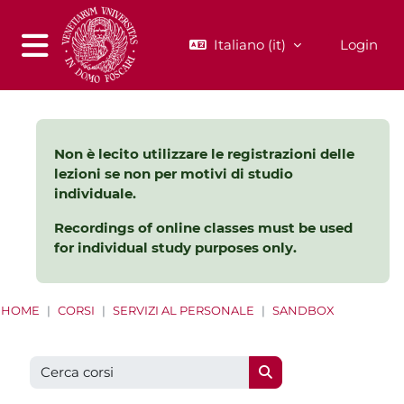
Vai al contenuto principale
Italiano ‎(it)‎
Login
Pannello laterale
Non è lecito utilizzare le registrazioni delle
lezioni se non per motivi di studio
individuale.
Recordings of online classes must be used
for individual study purposes only.
HOME
CORSI
SERVIZI AL PERSONALE
SANDBOX
Cerca corsi
Cerca corsi