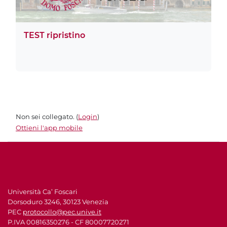
TEST ripristino
Non sei collegato. (
Login
)
Ottieni l'app mobile
Università Ca’ Foscari
Dorsoduro 3246, 30123 Venezia
PEC
protocollo@pec.unive.it
P.IVA 00816350276 - CF 80007720271