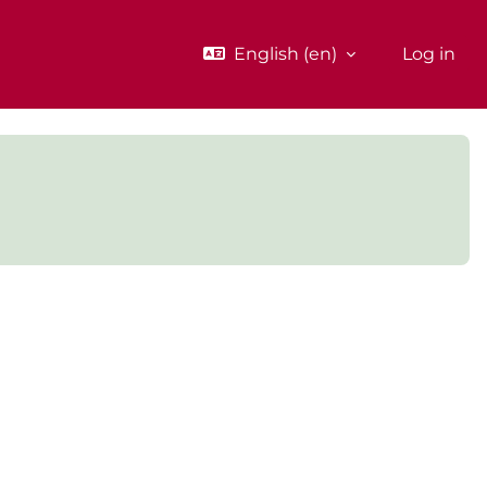
English ‎(en)‎
Log in