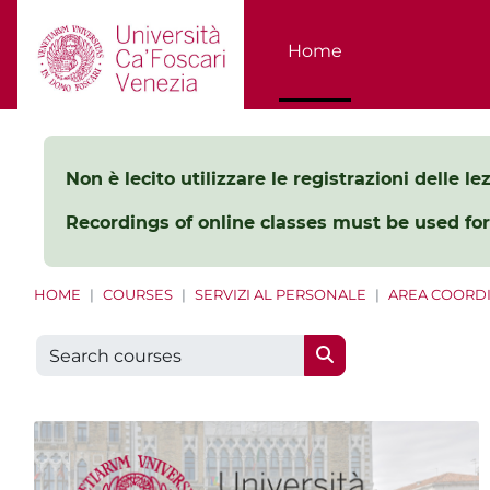
Skip to main content
Home
Non è lecito utilizzare le registrazioni delle l
Recordings of online classes must be used for
HOME
COURSES
SERVIZI AL PERSONALE
AREA COORD
Search courses
Search courses