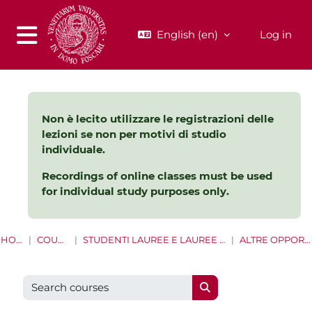
Skip to main content
English ‎(en)‎
Log in
Side panel
Non è lecito utilizzare le registrazioni delle
lezioni se non per motivi di studio
individuale.
Recordings of online classes must be used
for individual study purposes only.
HOME
COURSES
STUDENTI LAUREE E LAUREE MAGISTRALI
ALTRE OPPORTUNITÀ
Search courses
Search courses