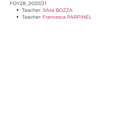
Blocchi
Vai al contenuto principale
FOY28_2020/21
Teacher:
Silvia BOZZA
Teacher:
Francesca PARPINEL