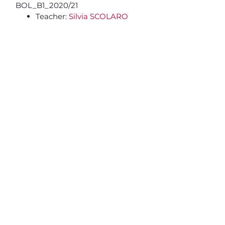
Blocchi
Vai al contenuto principale
BOL_B1_2020/21
Teacher:
Silvia SCOLARO