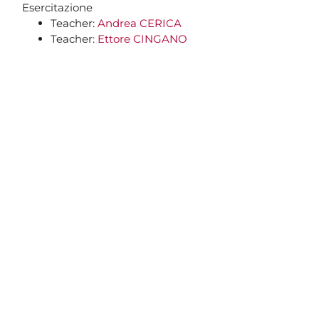
Blocchi
Vai al contenuto principale
Esercitazione
Teacher:
Andrea CERICA
Teacher:
Ettore CINGANO