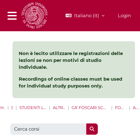
Vai al contenuto principale
Italiano ‎(it)‎
Login
Pannello laterale
Non è lecito utilizzare le registrazioni delle
lezioni se non per motivi di studio
individuale.
Recordings of online classes must be used
for individual study purposes only.
HOME
CORSI
STUDENTI LAUREE E LAUREE MAGISTRALI
ALTRE OPPORTUNITÀ
CA' FOSCARI SCHOOL FOR INTERNATIONAL EDUCATION
FOUNDATION YEAR
A.A 2020/2021
Cerca corsi
Cerca corsi