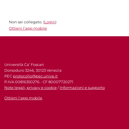
Non sei collegato. (
Login
)
Ottieni l'app mobile
Università Ca’ Foscari
Dorsoduro 3246, 30123 Venezia
PEC
protocollo@pec.unive.it
P.IVA 00816350276 - CF 80007720271
Note legali, privacy e cookie
/
Informazioni e supporto
Ottieni l'app mobile